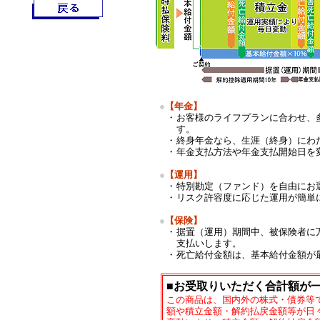
●
【年金】
・
お客様のライフプランに合わせ、
す。
・
終身年金なら、生涯（終身）にわ
・
年金支払方法や年金支払開始日を
●
【運用】
・
特別勘定（ファンド）を自由にお
・
リスク許容度に応じた運用が簡単
●
【保険】
・
据置（運用）期間中、被保険者に
支払いします。
・
死亡給付金額は、基本給付金額が
■お受取りいただく合計額が
この商品は、国内外の株式・債券等
額や積立金額・解約払戻金額等が日