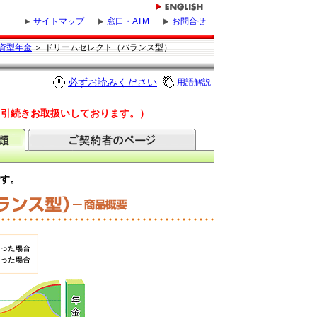
サイトマップ
窓口・ATM
お問合せ
資型年金
＞ ドリームセレクト（バランス型）
必ずお読みください
用語解説
、引続きお取扱いしております。）
です。