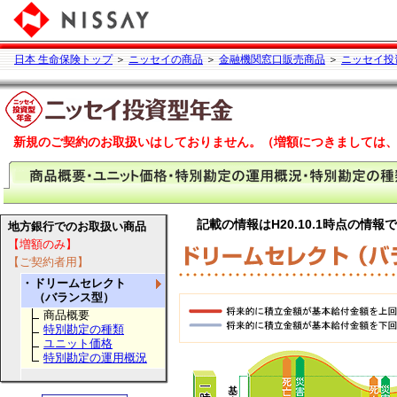
日本 生命保険トップ
＞
ニッセイの商品
＞
金融機関窓口販売商品
＞
ニッセイ投
新規のご契約のお取扱いはしておりません。（増額につきましては
記載の情報はH20.10.1時点の情報
地方銀行でのお取扱い商品
【増額のみ】
【ご契約者用】
・
ドリームセレクト
（バランス型）
商品概要
特別勘定の種類
ユニット価格
特別勘定の運用概況